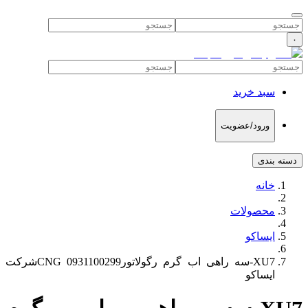
۰
سبد خرید
ورود/عضویت
دسته بندی
خانه
محصولات
ایساکو
XU7-سه راهی اب گرم رگولاتورCNG 0931100299شرکت
ایساکو