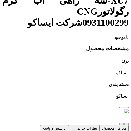
XU7-سه راهی اب گرم
رگولاتورCNG
0931100299شرکت ایساکو
ناموجود
مشخصات محصول
برند
ایساکو
دسته بندی
ایساکو
معرفی محصول
نظرات خریداران
پرسش و پاسخ