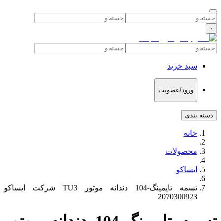
۰
سبد خرید
ورود/عضویت
دسته بندی
خانه
محصولات
ایساکو
تسمه تایمینگ-104 دندانه موتور TU3 شرکت ایساکو
2070300923