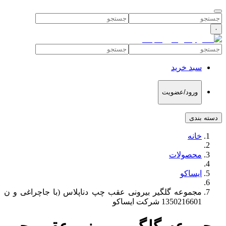
۰
سبد خرید
ورود/عضویت
دسته بندی
خانه
محصولات
ایساکو
مجموعه گلگیر بیرونی عقب چپ دناپلاس (با جاچراغی و ن
1350216601 شرکت ایساکو