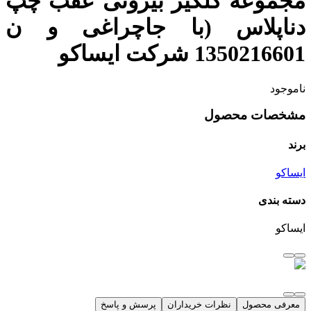
مجموعه گلگیر بیرونی عقب چپ
دناپلاس (با جاچراغی و ن
1350216601 شرکت ایساکو
ناموجود
مشخصات محصول
برند
ایساکو
دسته بندی
ایساکو
معرفی محصول
نظرات خریداران
پرسش و پاسخ