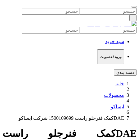
۰
سبد خرید
ورود/عضویت
دسته بندی
خانه
محصولات
ایساکو
DAEکمک فنرجلو راست 1500109699 شرکت ایساکو
DAEکمک فنرجلو راست