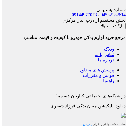
شماره پشتیبانی
:
09144977073
-
04532182614
پخش مستقیم از درب انبار مرکزی
بازگشت به بالا
مرجع خرید لوازم یدکی خودرو با کیفیت و قیمت مناسب
وبلاگ
تماس با ما
درباره ما
پرسش های متداول
قوانین و مقررات
راهنما
در شبکه‌های اجتماعی کنارتان هستیم!
دانلود اپلیکیشن
مغان یدکی فرزاد جعفری
ساخته شده با نرم افزار
آیمیس