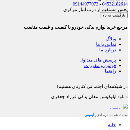
09144977073
-
04532182614
پخش مستقیم از درب انبار مرکزی
بازگشت به بالا
مرجع خرید لوازم یدکی خودرو با کیفیت و قیمت مناسب
وبلاگ
تماس با ما
درباره ما
پرسش های متداول
قوانین و مقررات
راهنما
در شبکه‌های اجتماعی کنارتان هستیم!
دانلود اپلیکیشن
مغان یدکی فرزاد جعفری
ساخته شده با نرم افزار
آیمیس
خانه