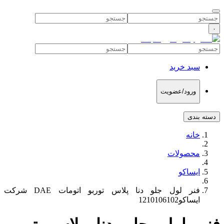
۰
سبد خرید
ورود/عضویت
دسته بندی
خانه
محصولات
ایساکو
فنر لول جلو دنا پلاس توربو اتومات DAE شرکت
ایساکو1210106102