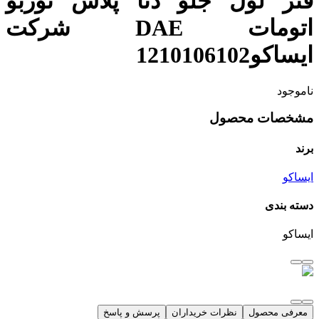
فنر لول جلو دنا پلاس توربو
اتومات DAE شرکت
ایساکو1210106102
ناموجود
مشخصات محصول
برند
ایساکو
دسته بندی
ایساکو
معرفی محصول
نظرات خریداران
پرسش و پاسخ