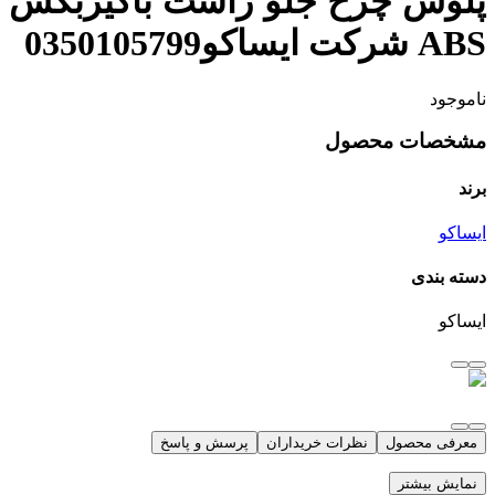
پلوس چرخ جلو راست باگیربکس
ABS شرکت ایساکو0350105799
ناموجود
مشخصات محصول
برند
ایساکو
دسته بندی
ایساکو
معرفی محصول
نظرات خریداران
پرسش و پاسخ
نمایش بیشتر