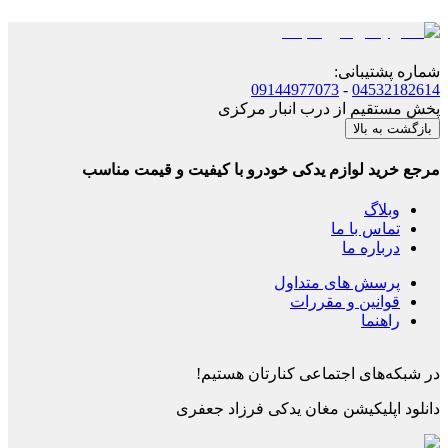
شماره پشتیبانی
:
09144977073
-
04532182614
پخش مستقیم از درب انبار مرکزی
بازگشت به بالا
مرجع خرید لوازم یدکی خودرو با کیفیت و قیمت مناسب
وبلاگ
تماس با ما
درباره ما
پرسش های متداول
قوانین و مقررات
راهنما
در شبکه‌های اجتماعی کنارتان هستیم!
دانلود اپلیکیشن
مغان یدکی فرزاد جعفری