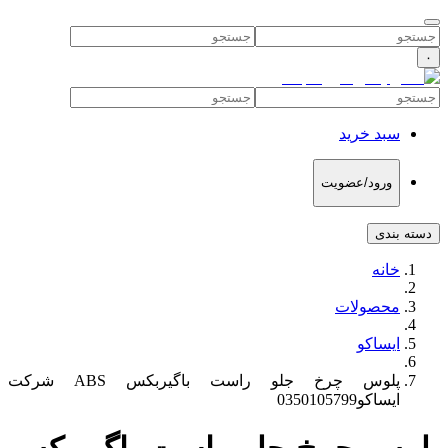
۰
سبد خرید
ورود/عضویت
دسته بندی
خانه
محصولات
ایساکو
پلوس چرخ جلو راست باگیربکس ABS شرکت
ایساکو0350105799