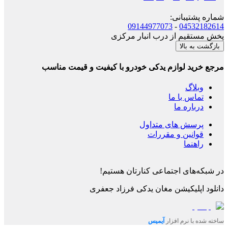
شماره پشتیبانی
:
09144977073
-
04532182614
پخش مستقیم از درب انبار مرکزی
بازگشت به بالا
مرجع خرید لوازم یدکی خودرو با کیفیت و قیمت مناسب
وبلاگ
تماس با ما
درباره ما
پرسش های متداول
قوانین و مقررات
راهنما
در شبکه‌های اجتماعی کنارتان هستیم!
دانلود اپلیکیشن
مغان یدکی فرزاد جعفری
ساخته شده با نرم افزار
آیمیس