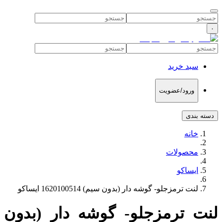
۰
سبد خرید
ورود/عضویت
دسته بندی
خانه
محصولات
ایساکو
لنت ترمزجلو- گوشه دار (بدون سیم) 1620100514 ایساکو
لنت ترمزجلو- گوشه دار (بدون