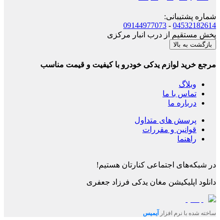
شماره پشتیبانی
:
09144977073
-
04532182614
پخش مستقیم از درب انبار مرکزی
بازگشت به بالا
مرجع خرید لوازم یدکی خودرو با کیفیت و قیمت مناسب
وبلاگ
تماس با ما
درباره ما
پرسش های متداول
قوانین و مقررات
راهنما
در شبکه‌های اجتماعی کنارتان هستیم!
دانلود اپلیکیشن
مغان یدکی فرزاد جعفری
ساخته شده با نرم افزار
آیمیس