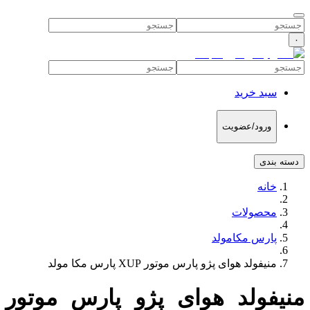
۰
سبد خرید
ورود/عضویت
دسته بندی
خانه
محصولات
پارس مکامولد
منیفولد هوای پژو پارس موتور XUP پارس مکا مولد
منیفولد هوای پژو پارس موتور