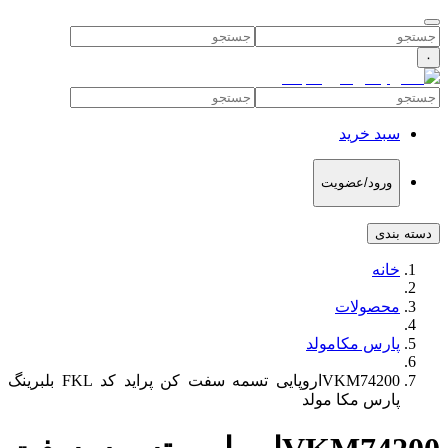
۰
سبد خرید
ورود/عضویت
دسته بندی
خانه
محصولات
پارس مکامولد
VKM74200اروپایی تسمه سفت کن پراید کد FKL بلبرینگ
پارس مکا مولد