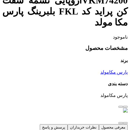
VKM74200اروپایی تسمه سفت
کن پراید کد FKL بلبرینگ پارس
مکا مولد
ناموجود
مشخصات محصول
برند
پارس مکامولد
دسته بندی
پارس مکامولد
معرفی محصول
نظرات خریداران
پرسش و پاسخ