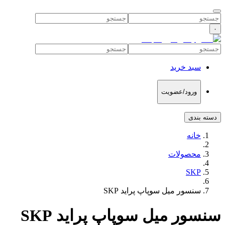
۰
سبد خرید
ورود/عضویت
دسته بندی
خانه
محصولات
SKP
سنسور میل سوپاپ پراید SKP
سنسور میل سوپاپ پراید SKP