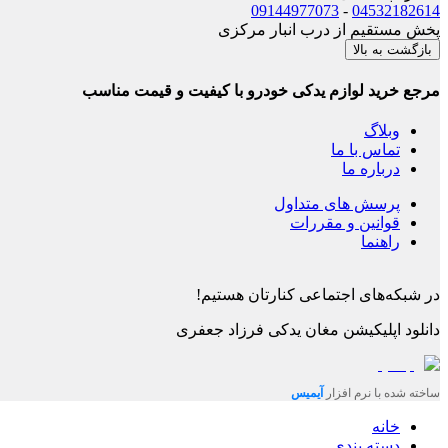
09144977073
-
04532182614
پخش مستقیم از درب انبار مرکزی
بازگشت به بالا
مرجع خرید لوازم یدکی خودرو با کیفیت و قیمت مناسب
وبلاگ
تماس با ما
درباره ما
پرسش های متداول
قوانین و مقررات
راهنما
در شبکه‌های اجتماعی کنارتان هستیم!
دانلود اپلیکیشن
مغان یدکی فرزاد جعفری
ساخته شده با نرم افزار
آیمیس
خانه
دسته بندی