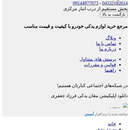
09144977073
-
04532182614
پخش مستقیم از درب انبار مرکزی
بازگشت به بالا
مرجع خرید لوازم یدکی خودرو با کیفیت و قیمت مناسب
وبلاگ
تماس با ما
درباره ما
پرسش های متداول
قوانین و مقررات
راهنما
در شبکه‌های اجتماعی کنارتان هستیم!
دانلود اپلیکیشن
مغان یدکی فرزاد جعفری
ساخته شده با نرم افزار
آیمیس
خانه
دسته بندی